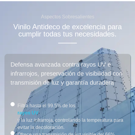
Aspectos Sobresalientes
Vinilo Antideco de excelencia para
cumplir todas tus necesidades.
Defensa avanzada contra rayos UV e
infrarrojos, preservación de visibilidad con
transmisión de luz y garantía duradera
Filtra hasta el 99.5% de los
rayos UV
y la luz infrarroja, controlando la temperatura para
evitar la decoloración.
Ofrece una transmisión de luz visible del 66%,