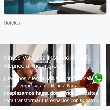
Hoteles
Vinilos Valencia:
Instalación
a Tu
Alcance al mejor precio
¡Llevamos nuestra calidad y profesionalismo a
casas, empresas o edificios!
Nos
desplazamos hasta donde nos necesites
para transformar tus espacios con nuestros
vinilos de alta calidad y servicio experto